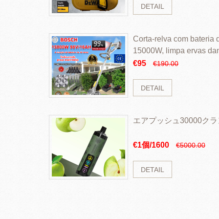
DETAIL
Corta-relva com bateria d
15000W, limpa ervas da
rapidamente
€95
€190.00
DETAIL
エアプッシュ30000ク
€1個/1600
€5000.00
DETAIL