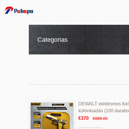
Categorias
DEWALT elektromos fúr
különkiadás (100 darabos
€370
€899.00