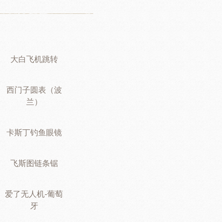
大白飞机跳转
西门子圆表（波
兰）
卡斯丁钓鱼眼镜
飞斯图链条锯
爱了无人机-葡萄
牙