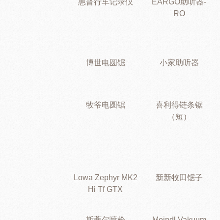
惠普行车记录仪
EARGO助听器-
RO
博世电圆锯
小家助听器
牧爷电圆锯
喜利得链条锯
（短）
Lowa Zephyr MK2
新新牧田锯子
Hi Tf GTX
斯蒂尔喷枪
Meindl Vakuum