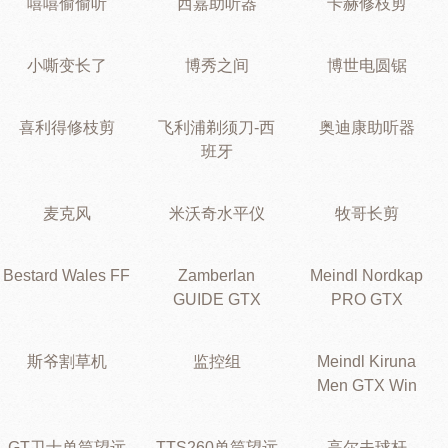
嘻嘻偷偷听
西嘉助听器
卡赫修枝剪
小嘶变长了
博秀之间
博世电圆锯
喜利得修枝剪
飞利浦剃须刀-西
奥迪康助听器
班牙
麦克风
米沃奇水平仪
牧哥长剪
Bestard Wales FF
Zamberlan
Meindl Nordkap
GUIDE GTX
PRO GTX
斯爷割草机
监控组
Meindl Kiruna
Men GTX Win
GT卫士单筒望远
TTS260单筒望远
高尔夫球杆