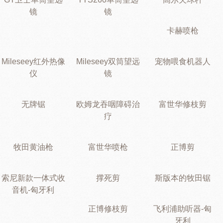
镜
镜
卡赫喷枪
Mileseey红外热像
Mileseey双筒望远
宠物喂食机器人
仪
镜
无牌锯
欧姆龙吞咽障碍治
富世华修枝剪
疗
牧田黄油枪
富世华喷枪
正博剪
索尼新款一体式收
撑死剪
斯版本的牧田锯
音机-匈牙利
正博修枝剪
飞利浦助听器-匈
牙利