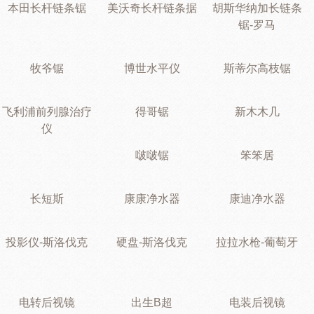
本田长杆链条锯
美沃奇长杆链条据
胡斯华纳加长链条
锯-罗马
牧爷锯
博世水平仪
斯蒂尔高枝锯
飞利浦前列腺治疗
得哥锯
新木木几
仪
啵啵锯
笨笨居
长短斯
康康净水器
康迪净水器
投影仪-斯洛伐克
硬盘-斯洛伐克
拉拉水枪-葡萄牙
电转后视镜
出生B超
电装后视镜