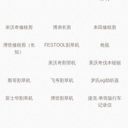
米沃奇修枝剪
博弟长剪
本田修枝剪
博世修枝剪（长
FESTOOL割草机
枪鼠
短）
美沃奇割管机
美沃奇伐木链锯
斯哥割草机
飞爷割草机
罗氏eg助听器
富士华割草机
博世割草机
捷克-单筒版行车
记录仪