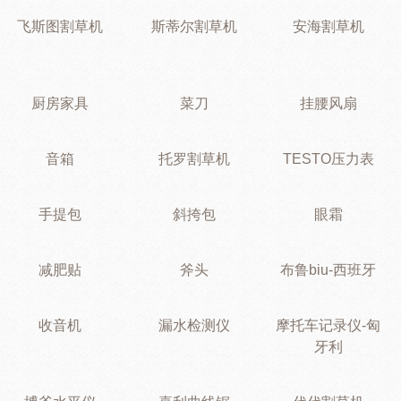
飞斯图割草机
斯蒂尔割草机
安海割草机
厨房家具
菜刀
挂腰风扇
音箱
托罗割草机
TESTO压力表
手提包
斜挎包
眼霜
减肥贴
斧头
布鲁biu-西班牙
收音机
漏水检测仪
摩托车记录仪-匈
牙利