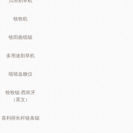
贝塔割草机
牧牧机
牧田曲线锯
多用途割草机
嘻嘻血糖仪
牧牧锯-西班牙
（英文）
喜利得长杆链条锯