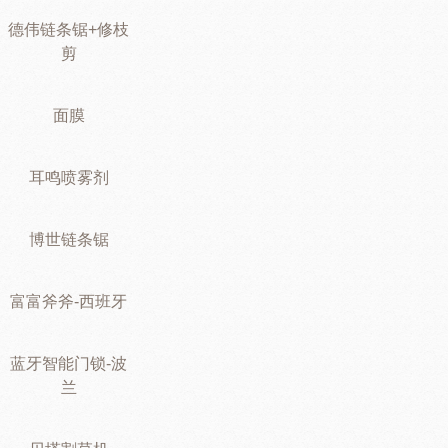
德伟链条锯+修枝
剪
面膜
耳鸣喷雾剂
博世链条锯
富富斧斧-西班牙
蓝牙智能门锁-波
兰