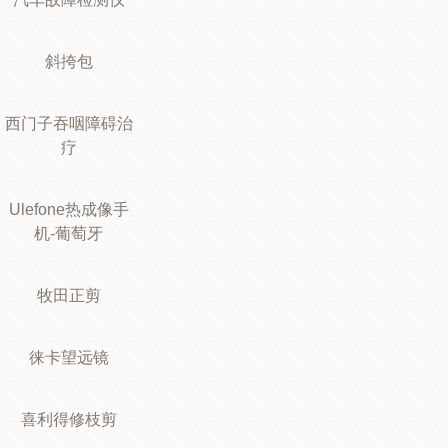
斜挎包
西门子吞咽障碍治
疗
Ulefone热成像手
机-葡萄牙
牧田正剪
徕卡望远镜
喜利得修枝剪