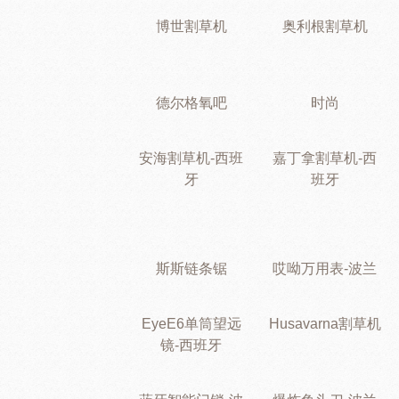
博世割草机
奥利根割草机
德尔格氧吧
时尚
安海割草机-西班
嘉丁拿割草机-西
牙
班牙
斯斯链条锯
哎呦万用表-波兰
EyeE6单筒望远
Husavarna割草机
镜-西班牙