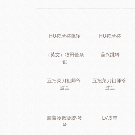
HU按摩杯跳转
HU按摩杯
（英文）牧田链条
鼎兴跳转
锯
五把菜刀祖师爷-
五把菜刀祖师爷-
波兰
波兰
膝盖冷敷凝胶-波
LV皮带
兰