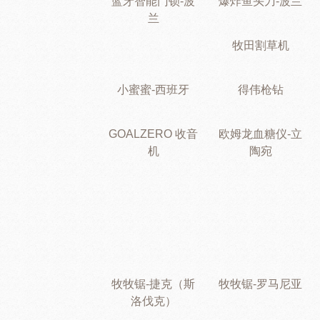
蓝牙智能门锁-波
爆炸鱼头刀-波兰
兰
牧田割草机
小蜜蜜-西班牙
得伟枪钻
GOALZERO 收音
欧姆龙血糖仪-立
机
陶宛
牧牧锯-捷克（斯
牧牧锯-罗马尼亚
洛伐克）