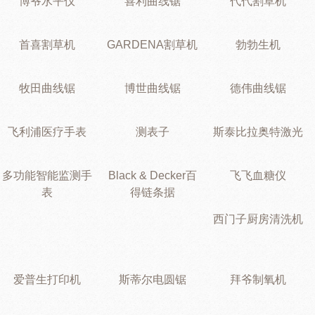
博爷水平仪
喜利曲线锯
代代割草机
首喜割草机
GARDENA割草机
勃勃生机
牧田曲线锯
博世曲线锯
德伟曲线锯
飞利浦医疗手表
测表子
斯泰比拉奥特激光
多功能智能监测手
Black & Decker百
飞飞血糖仪
表
得链条据
西门子厨房清洗机
爱普生打印机
斯蒂尔电圆锯
拜爷制氧机