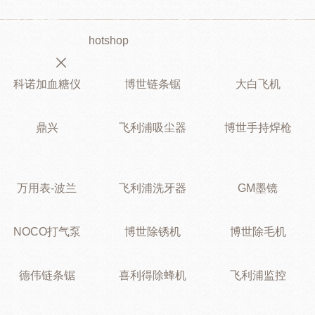
hotshop
科诺加血糖仪
博世链条锯
大白飞机
鼎兴
飞利浦吸尘器
博世手持焊枪
万用表-波兰
飞利浦洗牙器
GM墨镜
NOCO打气泵
博世除锈机
博世除毛机
德伟链条锯
喜利得除蜂机
飞利浦监控