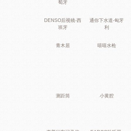
萄牙
DENSO后视镜-西
通你下水道-匈牙
班牙
利
青木居
嘻嘻水枪
测距筒
小黄腔