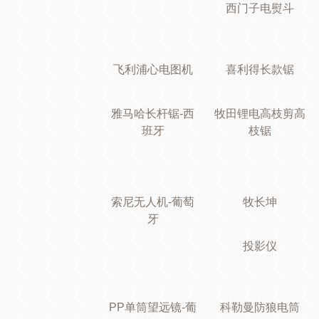
西门子电熨斗
飞利浦心电图机
喜利得长款锯
雅马哈长杆锯-西
牧田锂电高枝剪高
班牙
枝锯
索尼无人机-葡萄
牧长坤
牙
投影仪
PP单筒望远镜-葡
科勒曼防狼电筒