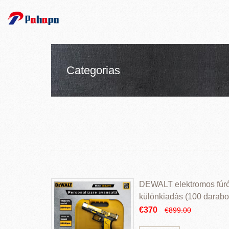
Categorias
DEWALT elektromos fúr
különkiadás (100 darabos
€370
€899.00