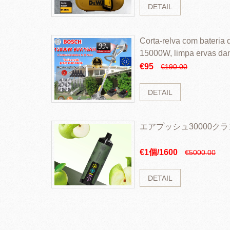
DETAIL
Corta-relva com bateria d
15000W, limpa ervas da
rapidamente
€95
€190.00
DETAIL
エアプッシュ30000ク
€1個/1600
€5000.00
DETAIL