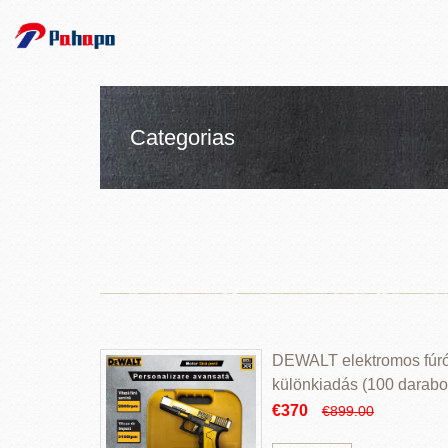
Categorias
DEWALT elektromos fúr
különkiadás (100 darabos
€370
€899.00