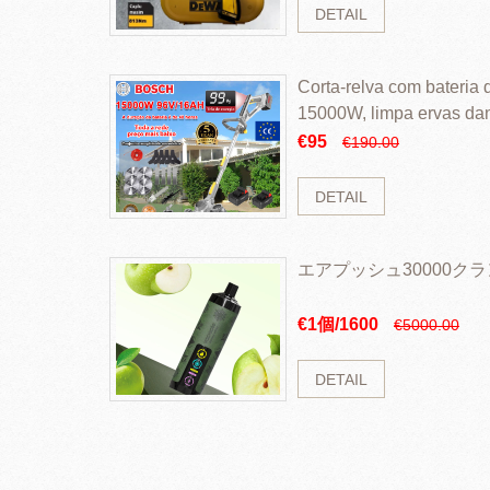
DETAIL
Corta-relva com bateria d
15000W, limpa ervas da
rapidamente
€95
€190.00
DETAIL
エアプッシュ30000ク
€1個/1600
€5000.00
DETAIL