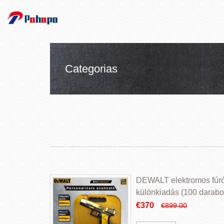
Categorias
DEWALT elektromos fúr
különkiadás (100 darabos
€370
€899.00