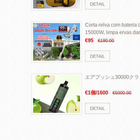
DETAIL
Corta-relva com bateria d
15000W, limpa ervas da
rapidamente
€95
€190.00
DETAIL
エアプッシュ30000ク
€1個/1600
€5000.00
DETAIL