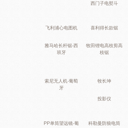
西门子电熨斗
飞利浦心电图机
喜利得长款锯
雅马哈长杆锯-西
牧田锂电高枝剪高
班牙
枝锯
索尼无人机-葡萄
牧长坤
牙
投影仪
PP单筒望远镜-葡
科勒曼防狼电筒