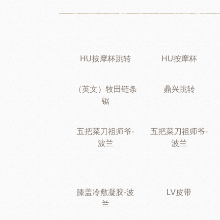
HU按摩杯跳转
HU按摩杯
（英文）牧田链条
鼎兴跳转
锯
五把菜刀祖师爷-
五把菜刀祖师爷-
波兰
波兰
膝盖冷敷凝胶-波
LV皮带
兰