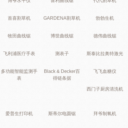
博爷水平仪
喜利曲线锯
代代割草机
首喜割草机
GARDENA割草机
勃勃生机
牧田曲线锯
博世曲线锯
德伟曲线锯
飞利浦医疗手表
测表子
斯泰比拉奥特激光
多功能智能监测手
Black & Decker百
飞飞血糖仪
表
得链条据
西门子厨房清洗机
爱普生打印机
斯蒂尔电圆锯
拜爷制氧机