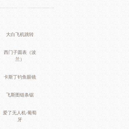
大白飞机跳转
西门子圆表（波
兰）
卡斯丁钓鱼眼镜
飞斯图链条锯
爱了无人机-葡萄
牙