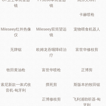
镜
镜
卡赫喷枪
Mileseey红外热像
Mileseey双筒望远
宠物喂食机器人
仪
镜
无牌锯
欧姆龙吞咽障碍治
富世华修枝剪
疗
牧田黄油枪
富世华喷枪
正博剪
索尼新款一体式收
撑死剪
斯版本的牧田锯
音机-匈牙利
正博修枝剪
飞利浦助听器-匈
牙利