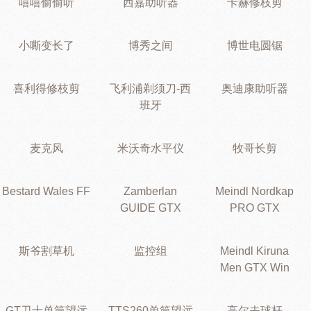
嘻嘻偷偷听
西嘉助听器
卡赫修枝剪
小嘶变长了
博秀之间
博世电圆锯
喜利得修枝剪
飞利浦剃须刀-西
奥迪康助听器
班牙
麦克风
米沃奇水平仪
牧哥长剪
Bestard Wales FF
Zamberlan
Meindl Nordkap
GUIDE GTX
PRO GTX
斯爷割草机
监控组
Meindl Kiruna
Men GTX Win
GT卫士单筒望远
TTS260单筒望远
高尔夫球杆