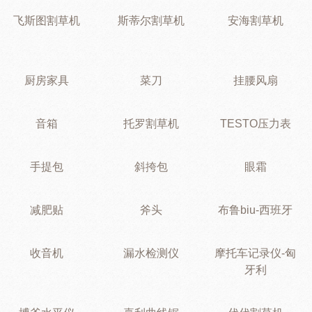
飞斯图割草机
斯蒂尔割草机
安海割草机
厨房家具
菜刀
挂腰风扇
音箱
托罗割草机
TESTO压力表
手提包
斜挎包
眼霜
减肥贴
斧头
布鲁biu-西班牙
收音机
漏水检测仪
摩托车记录仪-匈
牙利