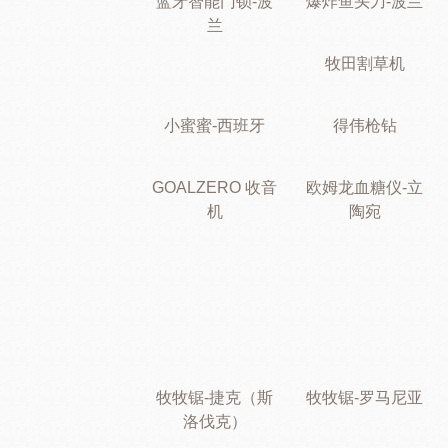
蓝牙智能门锁-波
爆炸鱼头刀-波兰
兰
牧田割草机
小蜜蜜-西班牙
得伟枪钻
GOALZERO 收音
欧姆龙血糖仪-立
机
陶宛
牧牧锯-捷克（斯
牧牧锯-罗马尼亚
洛伐克）