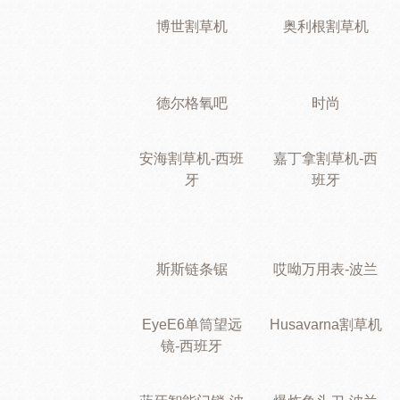
博世割草机
奥利根割草机
德尔格氧吧
时尚
安海割草机-西班
嘉丁拿割草机-西
牙
班牙
斯斯链条锯
哎呦万用表-波兰
EyeE6单筒望远
Husavarna割草机
镜-西班牙