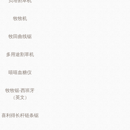
贝塔割草机
牧牧机
牧田曲线锯
多用途割草机
嘻嘻血糖仪
牧牧锯-西班牙
（英文）
喜利得长杆链条锯