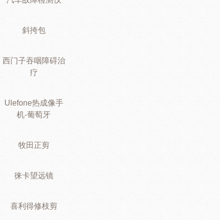
斜挎包
西门子吞咽障碍治
疗
Ulefone热成像手
机-葡萄牙
牧田正剪
徕卡望远镜
喜利得修枝剪