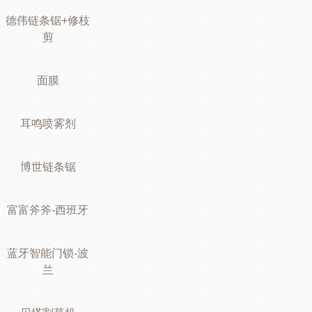
德伟链条锯+修枝
剪
面膜
耳鸣喷雾剂
博世链条锯
富富斧斧-西班牙
蓝牙智能门锁-波
兰