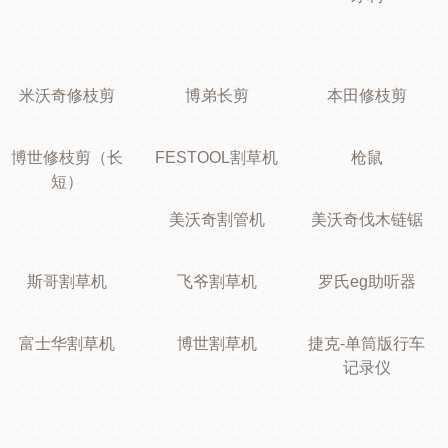
米沃奇修枝剪
博弟长剪
本田修枝剪
博世修枝剪（长
FESTOOL割草机
枪鼠
短）
美沃奇割管机
美沃奇伐木链锯
斯哥割草机
飞爷割草机
罗氏eg助听器
富士华割草机
博世割草机
捷克-单筒版行车
记录仪