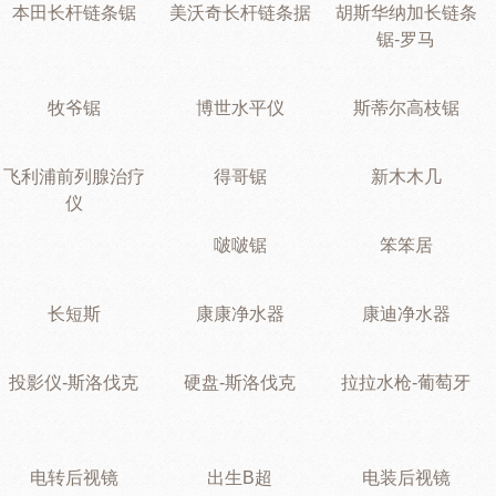
本田长杆链条锯
美沃奇长杆链条据
胡斯华纳加长链条
锯-罗马
牧爷锯
博世水平仪
斯蒂尔高枝锯
飞利浦前列腺治疗
得哥锯
新木木几
仪
啵啵锯
笨笨居
长短斯
康康净水器
康迪净水器
投影仪-斯洛伐克
硬盘-斯洛伐克
拉拉水枪-葡萄牙
电转后视镜
出生B超
电装后视镜