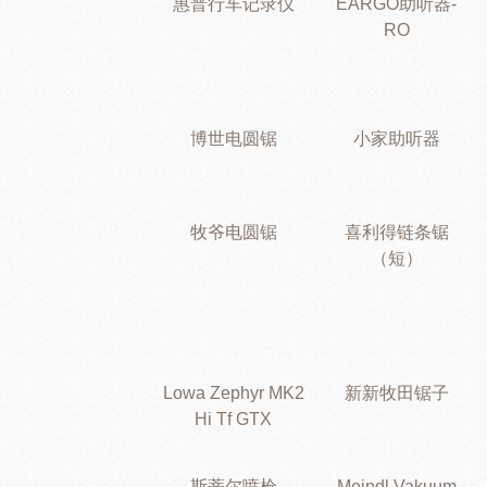
惠普行车记录仪
EARGO助听器-
RO
博世电圆锯
小家助听器
牧爷电圆锯
喜利得链条锯
（短）
Lowa Zephyr MK2
新新牧田锯子
Hi Tf GTX
斯蒂尔喷枪
Meindl Vakuum