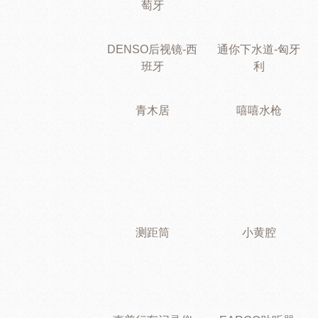
萄牙
DENSO后视镜-西
通你下水道-匈牙
班牙
利
青木居
嘻嘻水枪
测距筒
小黄腔