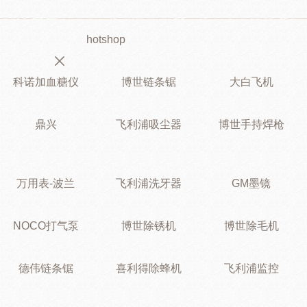
hotshop
科诺加血糖仪
博世链条锯
大白飞机
鼎兴
飞利浦吸尘器
博世手持焊枪
万用表-波兰
飞利浦洗牙器
GM墨镜
NOCO打气泵
博世除锈机
博世除毛机
德伟链条锯
喜利得除蜂机
飞利浦监控