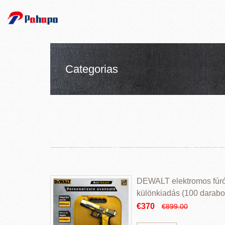
Categorias
DEWALT elektromos fúr
különkiadás (100 darabos
€370
€899.00