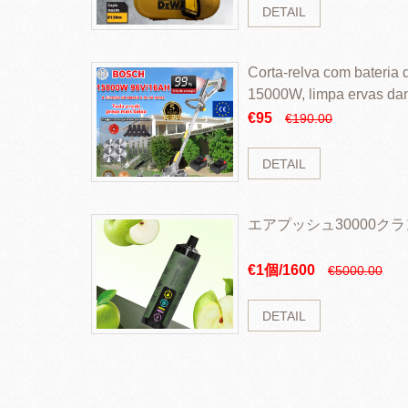
DETAIL
Corta-relva com bateria d
15000W, limpa ervas da
rapidamente
€95
€190.00
DETAIL
エアプッシュ30000ク
€1個/1600
€5000.00
DETAIL