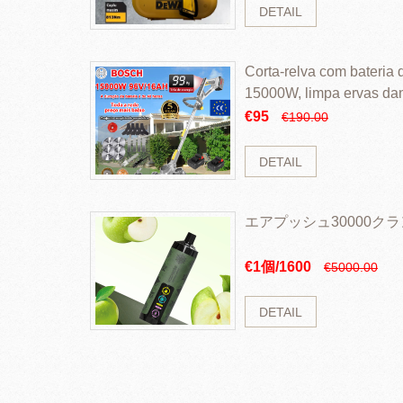
DETAIL
Corta-relva com bateria d
15000W, limpa ervas da
rapidamente
€95
€190.00
DETAIL
エアプッシュ30000ク
€1個/1600
€5000.00
DETAIL