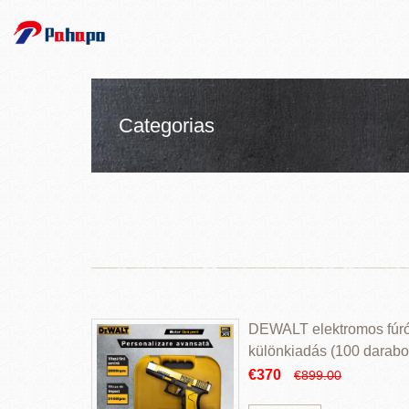
Categorias
DEWALT elektromos fúr
különkiadás (100 darabos
€370
€899.00