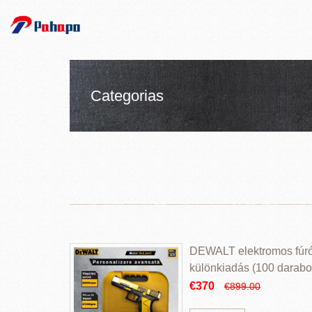
Categorias
DEWALT elektromos fúr
különkiadás (100 darabos
€370
€899.00