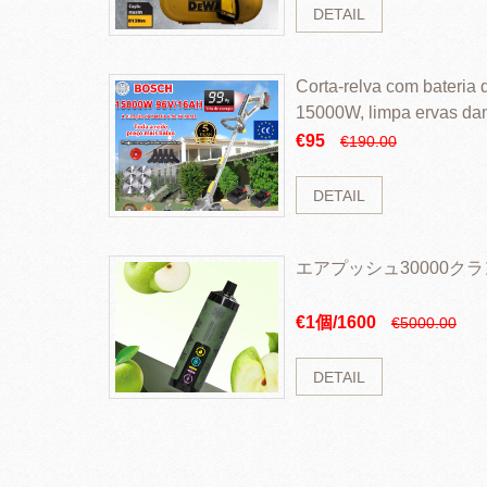
DETAIL
Corta-relva com bateria d
15000W, limpa ervas da
rapidamente
€95
€190.00
DETAIL
エアプッシュ30000ク
€1個/1600
€5000.00
DETAIL