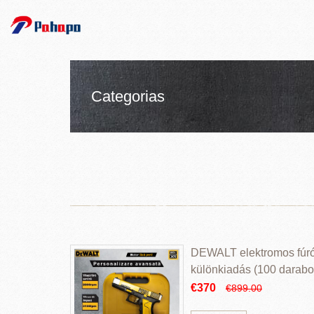
Categorias
DEWALT elektromos fúr
különkiadás (100 darabos
€370
€899.00