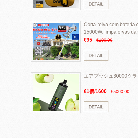
DETAIL
Corta-relva com bateria d
15000W, limpa ervas da
rapidamente
€95
€190.00
DETAIL
エアプッシュ30000ク
€1個/1600
€5000.00
DETAIL