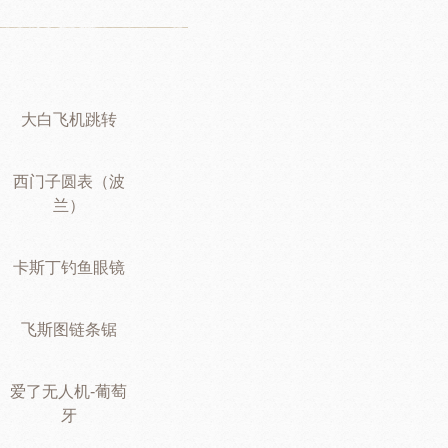
大白飞机跳转
西门子圆表（波
兰）
卡斯丁钓鱼眼镜
飞斯图链条锯
爱了无人机-葡萄
牙