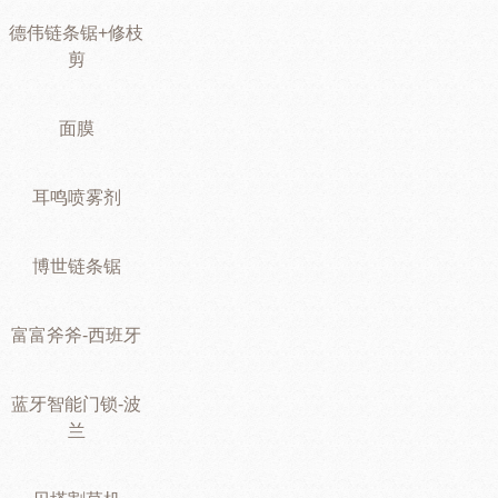
德伟链条锯+修枝
剪
面膜
耳鸣喷雾剂
博世链条锯
富富斧斧-西班牙
蓝牙智能门锁-波
兰