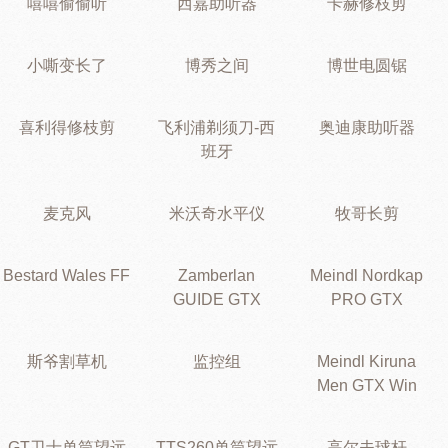
嘻嘻偷偷听
西嘉助听器
卡赫修枝剪
小嘶变长了
博秀之间
博世电圆锯
喜利得修枝剪
飞利浦剃须刀-西
奥迪康助听器
班牙
麦克风
米沃奇水平仪
牧哥长剪
Bestard Wales FF
Zamberlan
Meindl Nordkap
GUIDE GTX
PRO GTX
斯爷割草机
监控组
Meindl Kiruna
Men GTX Win
GT卫士单筒望远
TTS260单筒望远
高尔夫球杆