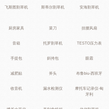
飞斯图割草机
斯蒂尔割草机
安海割草机
厨房家具
菜刀
挂腰风扇
音箱
托罗割草机
TESTO压力表
手提包
斜挎包
眼霜
减肥贴
斧头
布鲁biu-西班牙
收音机
漏水检测仪
摩托车记录仪-匈
牙利