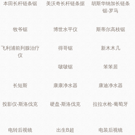
本田长杆链条锯
美沃奇长杆链条据
胡斯华纳加长链条
锯-罗马
牧爷锯
博世水平仪
斯蒂尔高枝锯
飞利浦前列腺治疗
得哥锯
新木木几
仪
啵啵锯
笨笨居
长短斯
康康净水器
康迪净水器
投影仪-斯洛伐克
硬盘-斯洛伐克
拉拉水枪-葡萄牙
电转后视镜
出生B超
电装后视镜