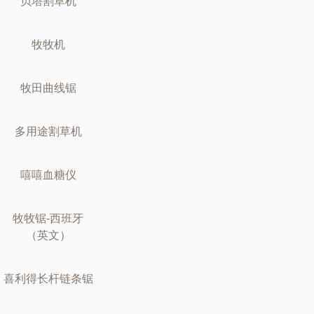
贝塔割草机
牧牧机
牧田曲线锯
多用途割草机
嘻嘻血糖仪
牧牧锯-西班牙
（英文）
喜利得长杆链条锯