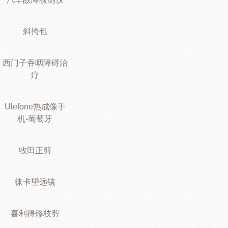
斜挎包
西门子吞咽障碍治
疗
Ulefone热成像手
机-葡萄牙
牧田正剪
徕卡望远镜
喜利得修枝剪