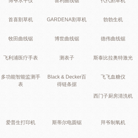
博爷水平仪
喜利曲线锯
代代割草机
首喜割草机
GARDENA割草机
勃勃生机
牧田曲线锯
博世曲线锯
德伟曲线锯
飞利浦医疗手表
测表子
斯泰比拉奥特激光
多功能智能监测手
Black & Decker百
飞飞血糖仪
表
得链条据
西门子厨房清洗机
爱普生打印机
斯蒂尔电圆锯
拜爷制氧机