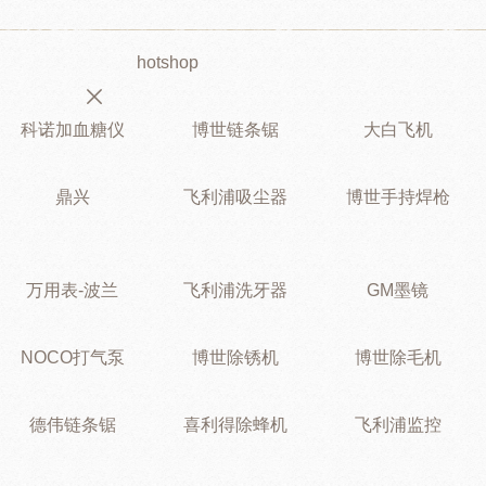
hotshop
科诺加血糖仪
博世链条锯
大白飞机
鼎兴
飞利浦吸尘器
博世手持焊枪
万用表-波兰
飞利浦洗牙器
GM墨镜
NOCO打气泵
博世除锈机
博世除毛机
德伟链条锯
喜利得除蜂机
飞利浦监控