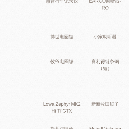
惠普行车记录仪
EARGO助听器-
RO
博世电圆锯
小家助听器
牧爷电圆锯
喜利得链条锯
（短）
Lowa Zephyr MK2
新新牧田锯子
Hi Tf GTX
斯蒂尔喷枪
Meindl Vakuum