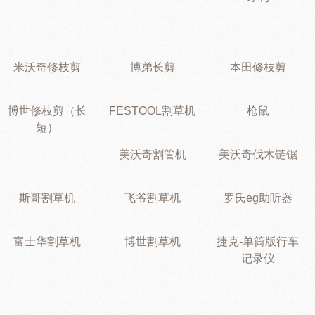
米沃奇修枝剪
博弟长剪
本田修枝剪
博世修枝剪（长
FESTOOL割草机
枪鼠
短）
美沃奇割管机
美沃奇伐木链锯
斯哥割草机
飞爷割草机
罗氏eg助听器
富士华割草机
博世割草机
捷克-单筒版行车
记录仪