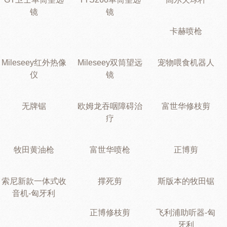
镜
镜
卡赫喷枪
Mileseey红外热像
Mileseey双筒望远
宠物喂食机器人
仪
镜
无牌锯
欧姆龙吞咽障碍治
富世华修枝剪
疗
牧田黄油枪
富世华喷枪
正博剪
索尼新款一体式收
撑死剪
斯版本的牧田锯
音机-匈牙利
正博修枝剪
飞利浦助听器-匈
牙利