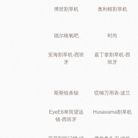
博世割草机
奥利根割草机
德尔格氧吧
时尚
安海割草机-西班
嘉丁拿割草机-西
牙
班牙
斯斯链条锯
哎呦万用表-波兰
EyeE6单筒望远
Husavarna割草机
镜-西班牙