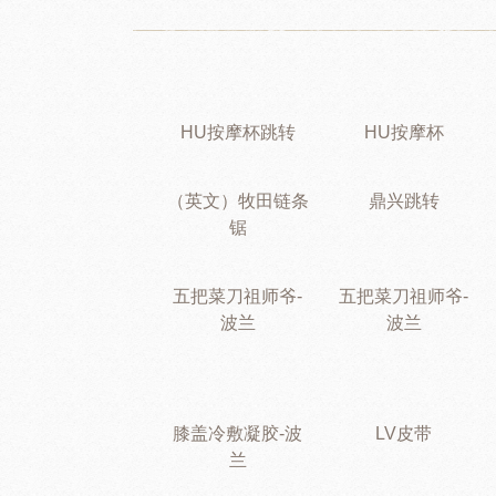
HU按摩杯跳转
HU按摩杯
（英文）牧田链条
鼎兴跳转
锯
五把菜刀祖师爷-
五把菜刀祖师爷-
波兰
波兰
膝盖冷敷凝胶-波
LV皮带
兰