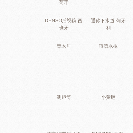
萄牙
DENSO后视镜-西
通你下水道-匈牙
班牙
利
青木居
嘻嘻水枪
测距筒
小黄腔