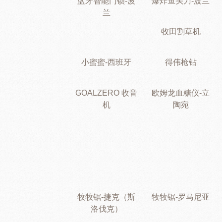
蓝牙智能门锁-波
爆炸鱼头刀-波兰
兰
牧田割草机
小蜜蜜-西班牙
得伟枪钻
GOALZERO 收音
欧姆龙血糖仪-立
机
陶宛
牧牧锯-捷克（斯
牧牧锯-罗马尼亚
洛伐克）