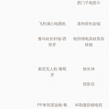
西门子电熨斗
飞利浦心电图机
喜利得长款锯
雅马哈长杆锯-西
牧田锂电高枝剪高
班牙
枝锯
索尼无人机-葡萄
牧长坤
牙
投影仪
PP单筒望远镜-葡
科勒曼防狼电筒