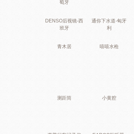
萄牙
DENSO后视镜-西
通你下水道-匈牙
班牙
利
青木居
嘻嘻水枪
测距筒
小黄腔