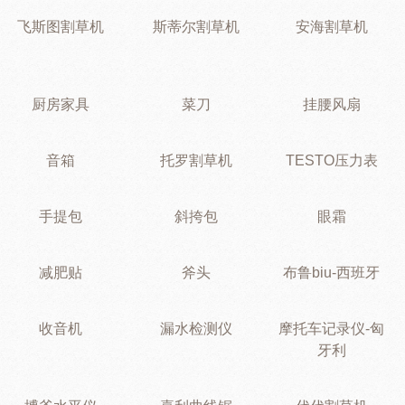
飞斯图割草机
斯蒂尔割草机
安海割草机
厨房家具
菜刀
挂腰风扇
音箱
托罗割草机
TESTO压力表
手提包
斜挎包
眼霜
减肥贴
斧头
布鲁biu-西班牙
收音机
漏水检测仪
摩托车记录仪-匈
牙利