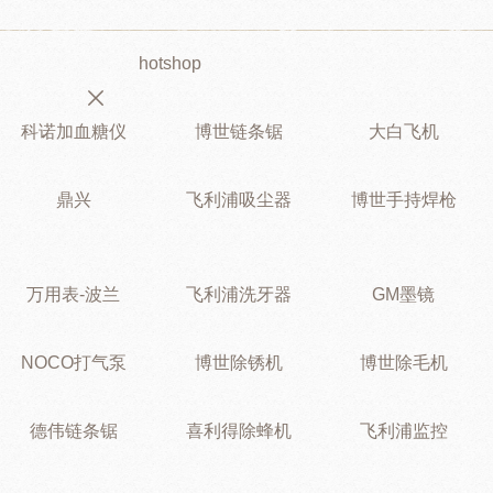
hotshop
科诺加血糖仪
博世链条锯
大白飞机
鼎兴
飞利浦吸尘器
博世手持焊枪
万用表-波兰
飞利浦洗牙器
GM墨镜
NOCO打气泵
博世除锈机
博世除毛机
德伟链条锯
喜利得除蜂机
飞利浦监控