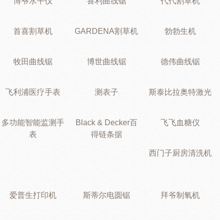
博爷水平仪
喜利曲线锯
代代割草机
首喜割草机
GARDENA割草机
勃勃生机
牧田曲线锯
博世曲线锯
德伟曲线锯
飞利浦医疗手表
测表子
斯泰比拉奥特激光
多功能智能监测手
Black & Decker百
飞飞血糖仪
表
得链条据
西门子厨房清洗机
爱普生打印机
斯蒂尔电圆锯
拜爷制氧机