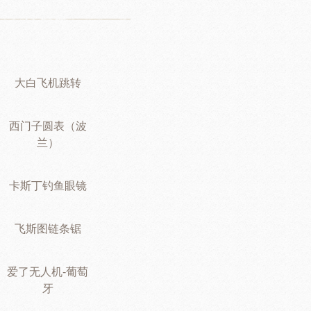
大白飞机跳转
西门子圆表（波
兰）
卡斯丁钓鱼眼镜
飞斯图链条锯
爱了无人机-葡萄
牙