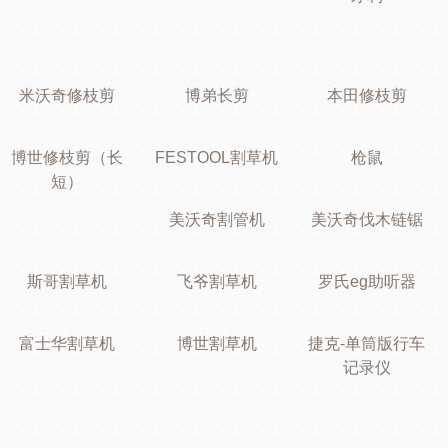
米沃奇修枝剪
博弟长剪
本田修枝剪
博世修枝剪（长
FESTOOL割草机
枪鼠
短）
美沃奇割管机
美沃奇伐木链锯
斯哥割草机
飞爷割草机
罗氏eg助听器
富士华割草机
博世割草机
捷克-单筒版行车
记录仪