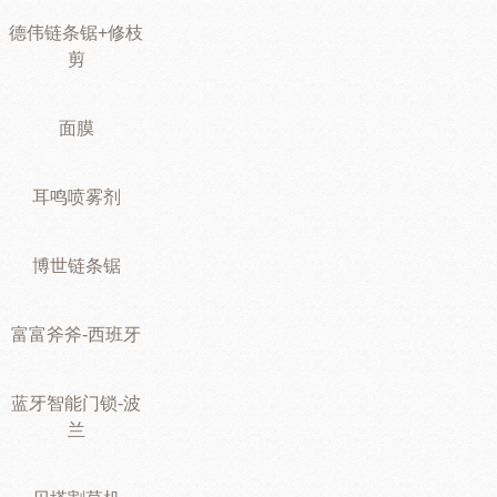
德伟链条锯+修枝
剪
面膜
耳鸣喷雾剂
博世链条锯
富富斧斧-西班牙
蓝牙智能门锁-波
兰