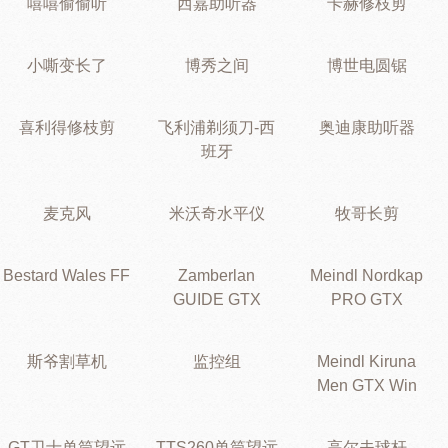
嘻嘻偷偷听
西嘉助听器
卡赫修枝剪
小嘶变长了
博秀之间
博世电圆锯
喜利得修枝剪
飞利浦剃须刀-西
奥迪康助听器
班牙
麦克风
米沃奇水平仪
牧哥长剪
Bestard Wales FF
Zamberlan
Meindl Nordkap
GUIDE GTX
PRO GTX
斯爷割草机
监控组
Meindl Kiruna
Men GTX Win
GT卫士单筒望远
TTS260单筒望远
高尔夫球杆