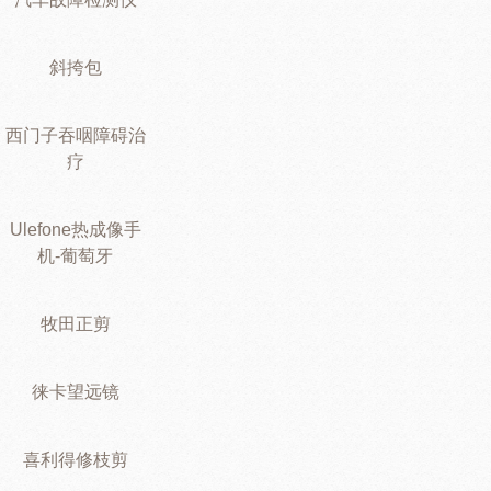
斜挎包
西门子吞咽障碍治
疗
Ulefone热成像手
机-葡萄牙
牧田正剪
徕卡望远镜
喜利得修枝剪