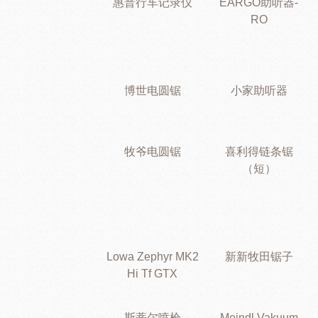
惠普行车记录仪
EARGO助听器-
RO
博世电圆锯
小家助听器
牧爷电圆锯
喜利得链条锯
（短）
Lowa Zephyr MK2
新新牧田锯子
Hi Tf GTX
斯蒂尔喷枪
Meindl Vakuum