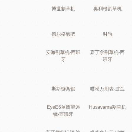
博世割草机
奥利根割草机
德尔格氧吧
时尚
安海割草机-西班
嘉丁拿割草机-西
牙
班牙
斯斯链条锯
哎呦万用表-波兰
EyeE6单筒望远
Husavarna割草机
镜-西班牙