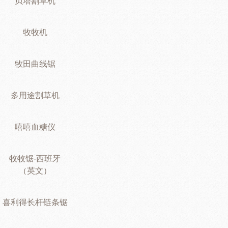
贝塔割草机
牧牧机
牧田曲线锯
多用途割草机
嘻嘻血糖仪
牧牧锯-西班牙
（英文）
喜利得长杆链条锯