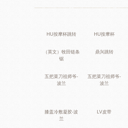
HU按摩杯跳转
HU按摩杯
（英文）牧田链条
鼎兴跳转
锯
五把菜刀祖师爷-
五把菜刀祖师爷-
波兰
波兰
膝盖冷敷凝胶-波
LV皮带
兰