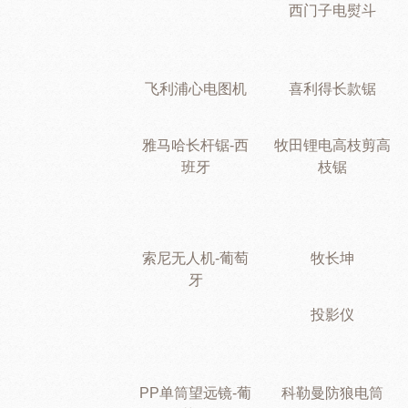
西门子电熨斗
飞利浦心电图机
喜利得长款锯
雅马哈长杆锯-西
牧田锂电高枝剪高
班牙
枝锯
索尼无人机-葡萄
牧长坤
牙
投影仪
PP单筒望远镜-葡
科勒曼防狼电筒