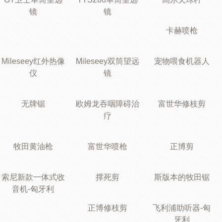
镜
镜
卡赫喷枪
Mileseey红外热像
Mileseey双筒望远
宠物喂食机器人
仪
镜
无牌锯
欧姆龙吞咽障碍治
富世华修枝剪
疗
牧田黄油枪
富世华喷枪
正博剪
索尼新款一体式收
撑死剪
斯版本的牧田锯
音机-匈牙利
正博修枝剪
飞利浦助听器-匈
牙利