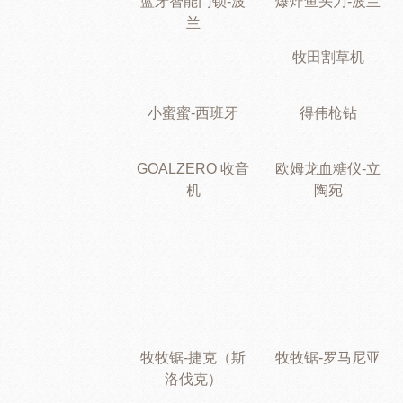
蓝牙智能门锁-波
爆炸鱼头刀-波兰
兰
牧田割草机
小蜜蜜-西班牙
得伟枪钻
GOALZERO 收音
欧姆龙血糖仪-立
机
陶宛
牧牧锯-捷克（斯
牧牧锯-罗马尼亚
洛伐克）