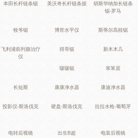
本田长杆链条锯
美沃奇长杆链条据
胡斯华纳加长链条
锯-罗马
牧爷锯
博世水平仪
斯蒂尔高枝锯
飞利浦前列腺治疗
得哥锯
新木木几
仪
啵啵锯
笨笨居
长短斯
康康净水器
康迪净水器
投影仪-斯洛伐克
硬盘-斯洛伐克
拉拉水枪-葡萄牙
电转后视镜
出生B超
电装后视镜