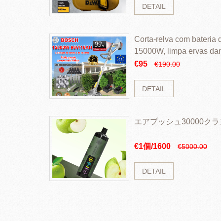
DETAIL
Corta-relva com bateria d
15000W, limpa ervas da
rapidamente
€95
€190.00
DETAIL
エアプッシュ30000ク
€1個/1600
€5000.00
DETAIL