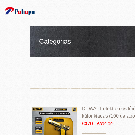
Categorias
DEWALT elektromos fúr
különkiadás (100 darabos
€370
€899.00