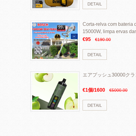
DETAIL
Corta-relva com bateria d
15000W, limpa ervas da
rapidamente
€95
€190.00
DETAIL
エアプッシュ30000ク
€1個/1600
€5000.00
DETAIL