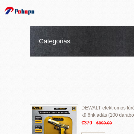
Categorias
DEWALT elektromos fúr
különkiadás (100 darabos
€370
€899.00