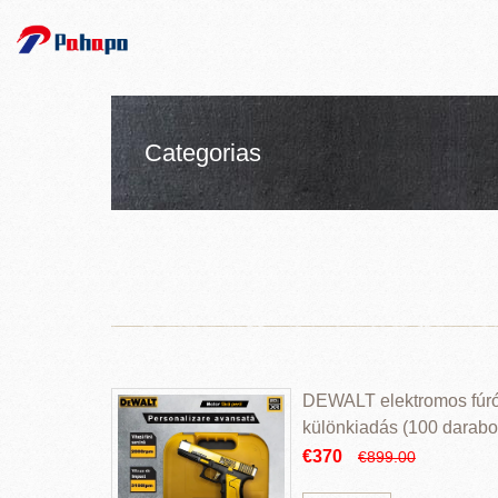
Categorias
DEWALT elektromos fúr
különkiadás (100 darabos
€370
€899.00