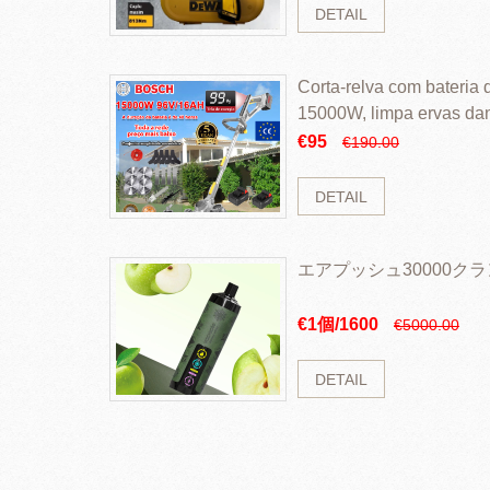
DETAIL
Corta-relva com bateria d
15000W, limpa ervas da
rapidamente
€95
€190.00
DETAIL
エアプッシュ30000ク
€1個/1600
€5000.00
DETAIL