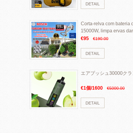
DETAIL
Corta-relva com bateria d
15000W, limpa ervas da
rapidamente
€95
€190.00
DETAIL
エアプッシュ30000ク
€1個/1600
€5000.00
DETAIL