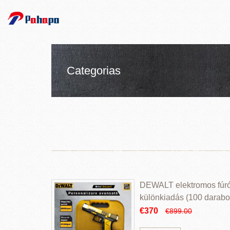
Categorias
DEWALT elektromos fúr
különkiadás (100 darabos
€370
€899.00