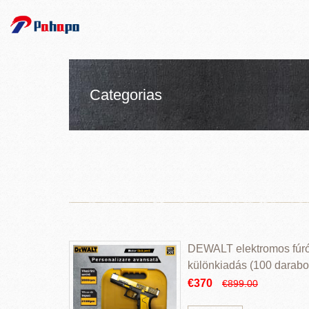
Categorias
DEWALT elektromos fúr
különkiadás (100 darabos
€370
€899.00