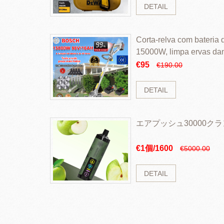
DETAIL
Corta-relva com bateria d
15000W, limpa ervas da
rapidamente
€95
€190.00
DETAIL
エアプッシュ30000ク
€1個/1600
€5000.00
DETAIL