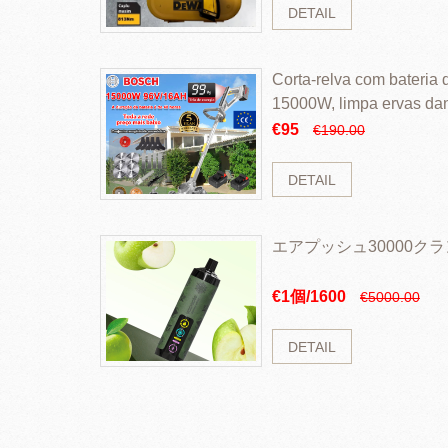
DETAIL
Corta-relva com bateria d
15000W, limpa ervas da
rapidamente
€95
€190.00
DETAIL
エアプッシュ30000ク
€1個/1600
€5000.00
DETAIL