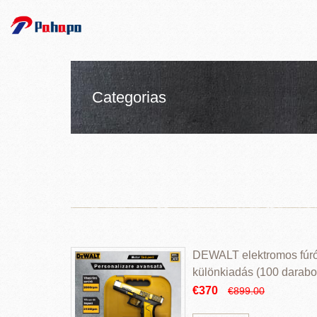
Categorias
DEWALT elektromos fúr
különkiadás (100 darabos
€370
€899.00