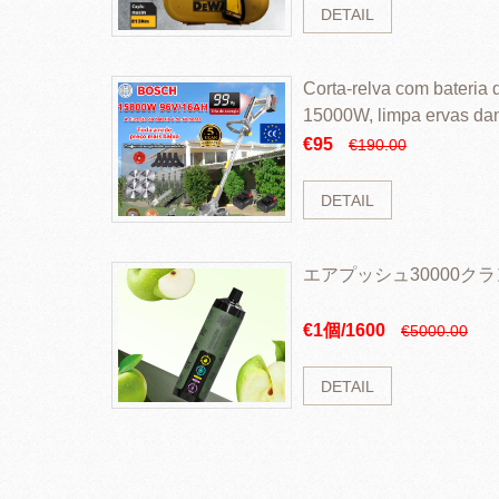
DETAIL
Corta-relva com bateria d
15000W, limpa ervas da
rapidamente
€95
€190.00
DETAIL
エアプッシュ30000ク
€1個/1600
€5000.00
DETAIL