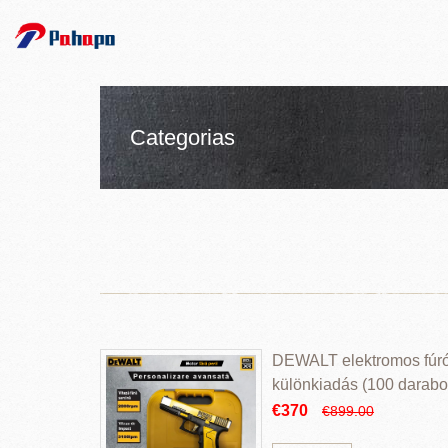
Categorias
DEWALT elektromos fúr
különkiadás (100 darabos
€370
€899.00