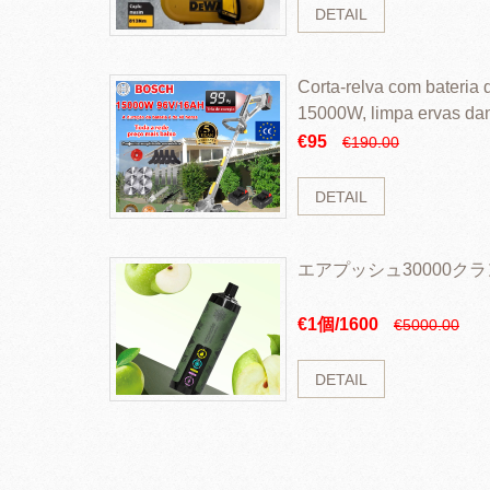
DETAIL
Corta-relva com bateria d
15000W, limpa ervas da
rapidamente
€95
€190.00
DETAIL
エアプッシュ30000ク
€1個/1600
€5000.00
DETAIL