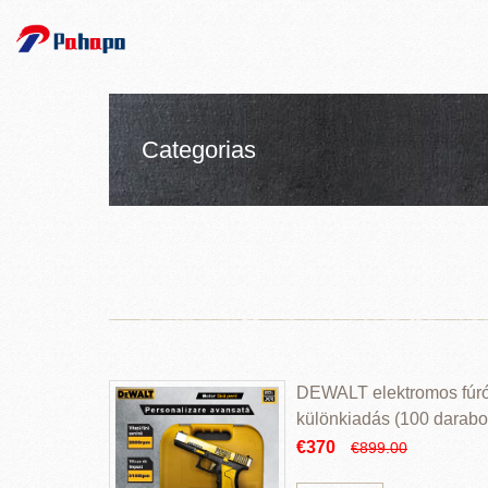
Categorias
DEWALT elektromos fúr
különkiadás (100 darabos
€370
€899.00