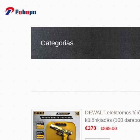
Categorias
DEWALT elektromos fúr
különkiadás (100 darabos
€370
€899.00