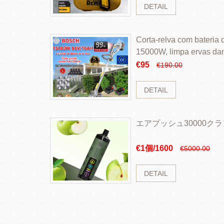
DETAIL
Corta-relva com bateria d
15000W, limpa ervas da
rapidamente
€95
€190.00
DETAIL
エアプッシュ30000ク
€1個/1600
€5000.00
DETAIL