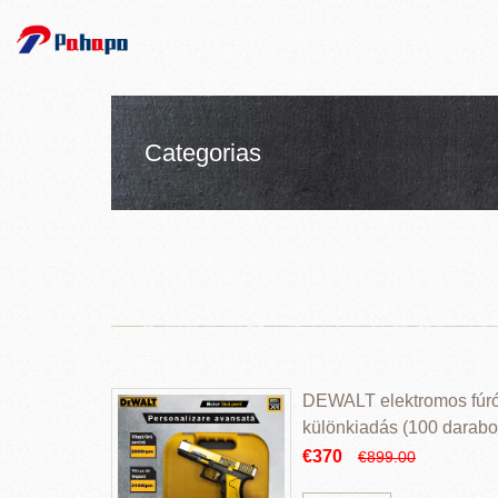
Categorias
DEWALT elektromos fúr
különkiadás (100 darabos
€370
€899.00