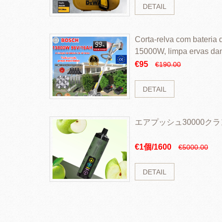
DETAIL
Corta-relva com bateria d
15000W, limpa ervas da
rapidamente
€95
€190.00
DETAIL
エアプッシュ30000ク
€1個/1600
€5000.00
DETAIL